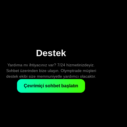
Destek
Yardıma mı ihtiyacınız var? 7/24 hizmetinizdeyiz.
Sohbet üzerinden bize ulaşın. Olymptrade müşteri
destek ekibi size memnuniyetle yardımcı olacaktır.
Çevrimiçi sohbet başlatın
SSS