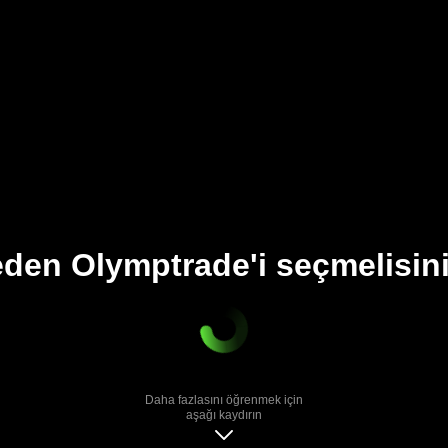
den Olymptrade'i seçmelisin
Daha fazlasını öğrenmek için
aşağı kaydırın