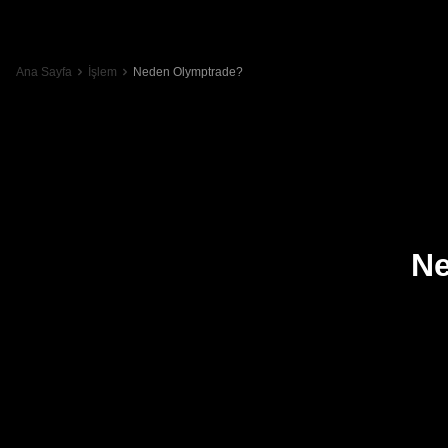
Ana Sayfa
İşlem
Neden Olymptrade?
Ne