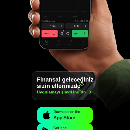
Finansal geleceğiniz
sizin ellerinizde
Uygulamayı şimdi
indirin