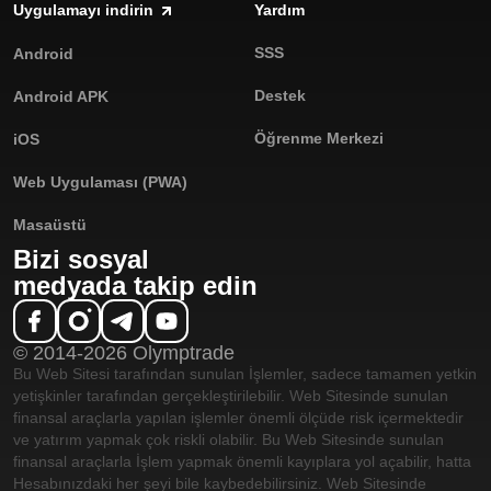
Uygulamayı indirin
Yardım
SSS
Android
Destek
Android APK
Öğrenme Merkezi
iOS
Web Uygulaması (PWA)
Masaüstü
Bizi sosyal
medyada takip edin
© 2014-2026 Olymptrade
Bu Web Sitesi tarafından sunulan İşlemler, sadece tamamen yetkin
yetişkinler tarafından gerçekleştirilebilir. Web Sitesinde sunulan
finansal araçlarla yapılan işlemler önemli ölçüde risk içermektedir
ve yatırım yapmak çok riskli olabilir. Bu Web Sitesinde sunulan
finansal araçlarla İşlem yapmak önemli kayıplara yol açabilir, hatta
Hesabınızdaki her şeyi bile kaybedebilirsiniz. Web Sitesinde