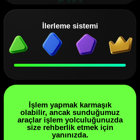
İlerleme sistemi
İşlem yapmak karmaşık
olabilir, ancak sunduğumuz
araçlar işlem yolculuğunuzda
size rehberlik etmek için
yanınızda.