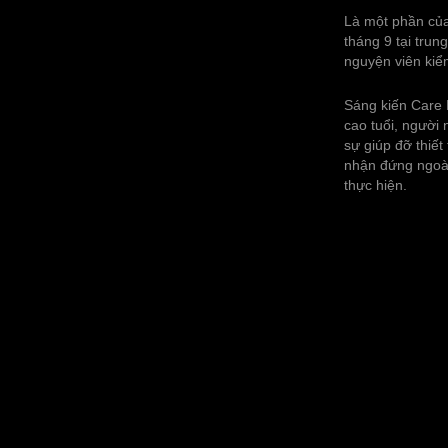
Là một phần của 
tháng 9 tại tru
nguyện viên kiể
Sáng kiến ‌‌Car
cao tuổi, người
sự giúp đỡ thiết
nhận đứng ngoài
thực hiện.