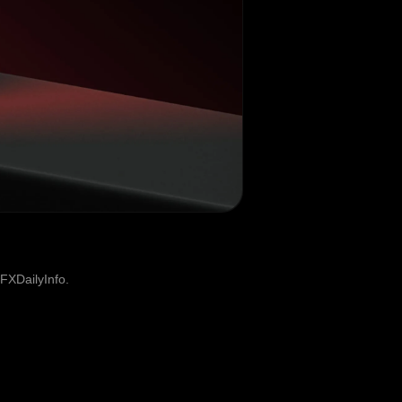
FXDailyInfo.