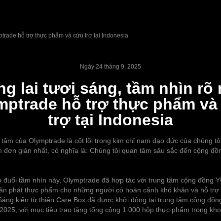
ptrade hỗ trợ thực phẩm và cứu trợ tại Indonesia
Ngày 24 tháng 9, 2025
g lai tươi sáng, tầm nhìn rõ 
mptrade hỗ trợ thực phẩm và
trợ tại Indonesia
tâm của Olymptrade là cốt lõi trong kim chỉ nam đạo đức của chúng tôi
h đơn giản nhất, có nghĩa là: Chúng tôi quan tâm sâu sắc đến cộng đồ
o đuổi tầm nhìn này, Olymptrade đã hợp tác với trung tâm cộng đồng Y
ân phát thực phẩm cho những người có hoàn cảnh khó khăn và hỗ trợ 
 Sáng kiến ‌‌từ thiện Care Box đã được khởi động tại trung tâm cộng đ
2025, với mục tiêu trao tặng tổng cộng 1.000 hộp thực phẩm trong kh