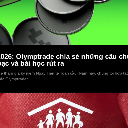
2026: Olymptrade chia sẻ những câu ch
ạc và bài học rút ra
 tham gia kỷ niệm Ngày Tiền tệ Toàn cầu. Năm nay, chúng tôi hợp tác 
các Olymptrader.