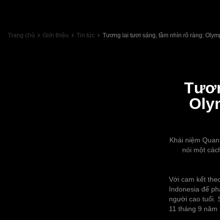
Trang chủ
Giới thiệu
Tin tức
Tương lai tươi sáng, tầm nhìn rõ ràng: Olym
Tươn
Oly
Khái niệm Quan 
nói một các
Với cam kết the
Indonesia để ph
người cao tuổi.
11 tháng 9 năm 