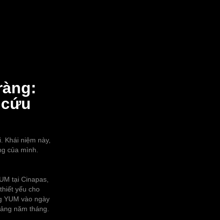
ràng:
 cứu
. Khái niệm này,
ng của mình.
UM tại Cinapas,
thiết yếu cho
ồng YUM vào ngày
oảng năm tháng.