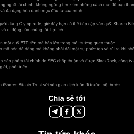
công nghệ tài chính, không ngừng tìm kiếm những cách mới để bạn tham
h và đa dạng hóa danh mục đầu tư của mình.
gười dùng Olymptrade, giờ đây bạn có thể tiếp cập vào quỹ iShares Bitc
và di động của chúng tôi. Lợi ích:
ên một quỹ ETF tiền mã hóa lớn trong môi trường quen thuộc.
ền mã hóa dễ dàng mà không phải đối mặt sự phức tạp và rủi ro khi phải
ủa sản phẩm tài chính do SEC chấp thuận và được BlackRock, công ty q
giới, phát triển.
h iShares Bitcoin Trust với sàn giao dịch luôn đi trước một bước.
Chia sẻ tới