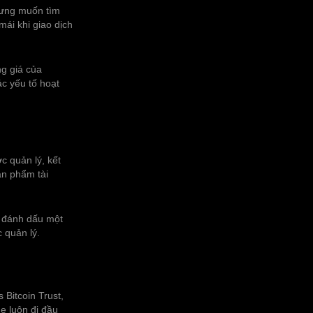
nhưng muốn tìm
ái khi giao dịch
ng giá của
ác yếu tố hoạt
c quản lý, kết
ản phẩm tài
, đánh dấu một
 quản lý.
 Bitcoin Trust,
e luôn đi đầu