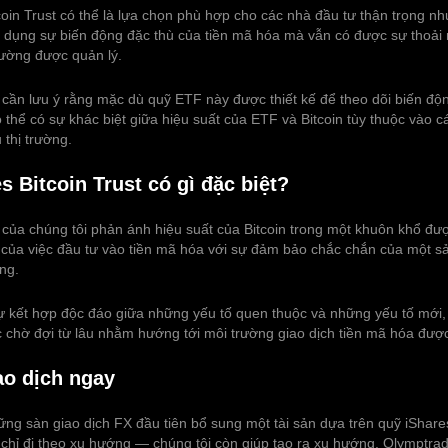
coin Trust có thể là lựa chọn phù hợp cho các nhà đầu tư thận trọng 
n dụng sự biến động đặc thù của tiền mã hóa mà vẫn có được sự thoải m
rường được quản lý.
 cần lưu ý rằng mặc dù quỹ ETF này được thiết kế để theo dõi biến độ
 thể có sự khác biệt giữa hiệu suất của ETF và Bitcoin tùy thuộc vào c
 thị trường.
s Bitcoin Trust có gì đặc biệt?
 của chúng tôi phản ánh hiệu suất của Bitcoin trong một khuôn khổ đượ
của việc đầu tư vào tiền mã hóa với sự đảm bảo chắc chắn của một s
ng.
sự kết hợp độc đáo giữa những yếu tố quen thuộc và những yếu tố mới
chờ đợi từ lâu nhằm hướng tới môi trường giao dịch tiền mã hóa được
ao dịch ngay
ng sàn giao dịch FX đầu tiên bổ sung một tài sản dựa trên quỹ iShares
 chỉ đi theo xu hướng — chúng tôi còn giúp tạo ra xu hướng. Olymptrad