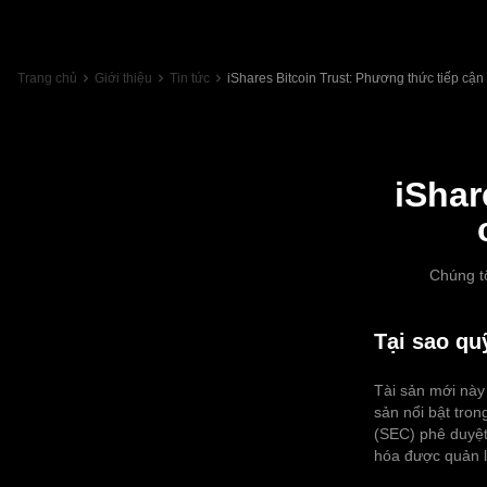
Trang chủ
Giới thiệu
Tin tức
iShares Bitcoin Trust: Phương thức tiếp cận
iShar
Chúng tô
Tại sao qu
Tài sản mới này 
sản nổi bật tro
(SEC) phê duyệt
hóa được quản lý