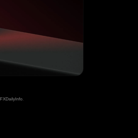
FXDailyInfo.