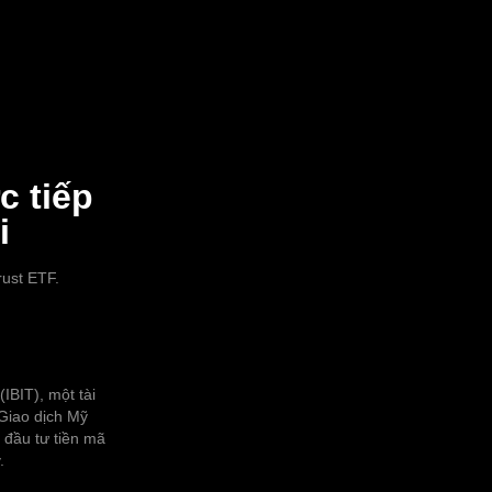
c tiếp
i
rust ETF.
(IBIT), một tài
Giao dịch Mỹ
 đầu tư tiền mã
.