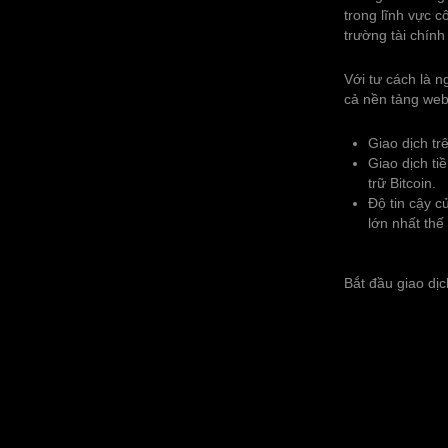
trong lĩnh vực 
trường tài chín
Với tư cách là n
cả nền tảng web 
Giao dịch tr
Giao dịch ti
trữ Bitcoin.
Độ tin cậy c
lớn nhất thế 
Bắt đầu giao dịc