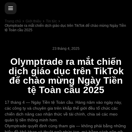
Trang chủ
Giới thiệu
Tin tức
Olymptrade ra mắt chiến dịch giáo dục trên TikTok để chào mừng Ngày Tiền
tệ Toàn cầu 2025
23 tháng 4, 2025
Olymptrade ra mắt chiến
dịch giáo dục trên TikTok
để chào mừng Ngày Tiền
tệ Toàn cầu 2025
17 tháng 4 — Ngày Tiền tệ Toàn cầu. Hàng năm vào ngày này,
các công ty và chuyên gia trên khắp thế giới đều tổ chức các
chiến dịch nâng cao nhận thức về tài chính, chia sẻ các mẹo
quản lý tiền thông minh hơn.
Olymptrade quyết định cùng tham gia — không phải bằng những
biểu đồ khô khan và thuật ngữ phức tạp, mà bằng cách gặp gỡ