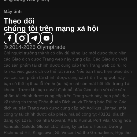
Máy tính
Theo dõi
chúng tôi trên mạng xã hội
© 2014-2026 Olymptrade
Chỉ người trưởng thành có đầy đủ năng lực mới được thực hiện
các Giao dịch được Trang web này cung cấp. Các Giao dịch với
các sản phẩm tài chính được cung cấp trên Trang web có rủi ro
lớn và việc giao dịch có thể rất rủi ro. Nếu bạn thực hiện Giao dịch
với các sản phẩm tài chính được cung cấp trên Trang web này,
bạn có thể bị thua lỗ lớn hoặc thậm chí còn mất hết tiền trong Tài
khoản. Trước khi bạn quyết định bắt đầu Giao dịch với các sản
phẩm tài chính được cung cấp trên Trang web này, bạn phải đọc
kỹ thông tin trong Thỏa thuận Dịch vụ và Thông báo Rủi ro.
Các
dịch vụ trên Trang web được cung cấp bởi Aollikus Limited, một
công ty tài chính được cấp phép, mã số công ty: 40131, địa chỉ
đăng ký: 1276, Tòa nhà Govant, Xa lộ Kumul, Port Vila, Cộng hòa
Vanuatu. Saledo Global LLC, đăng ký tại Euro House, Đường
Richmond Hill, Kingstown, St. Vincent và the Grenadines, Hộp thư