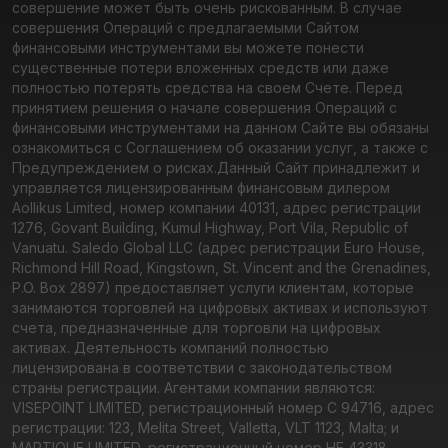
совершение может быть очень рискованным. В случае
совершения Операций с предлагаемыми Сайтом
финансовыми инструментами вы можете понести
существенные потери вложенных средств или даже
полностью потерять средства на своем Счете. Перед
принятием решения о начале совершения Операций с
финансовыми инструментами на данном Сайте вы обязаны
ознакомиться с Соглашением об оказании услуг, а также с
Предупреждением о рисках.
Данный Сайт принадлежит и
управляется лицензированным финансовым дилером
Aollikus Limited, номер компании 40131, адрес регистрации
1276, Govant Building, Kumul Highway, Port Vila, Republic of
Vanuatu. Saledo Global LLC (адрес регистрации Euro House,
Richmond Hill Road, Kingstown, St. Vincent and the Grenadines,
P.O. Box 2897) предоставляет услуги клиентам, которые
занимаются торговлей на цифровых активах и используют
счета, предназначенные для торговли на цифровых
активах. Деятельность компаний полностью
лицензирована в соответствии с законодательством
страны регистрации. Агентами компании являются:
VISEPOINT LIMITED, регистрационный номер C 94716, адрес
регистрации: 123, Melita Street, Valletta, VLT 1123, Malta; и
MARTIQUE LIMITED, регистрационный номер HE 43318,