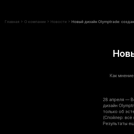
Главная
О компании
Новости
Новый дизайн Olymptrade: созда
Новы
Как мнение
28 апреля — В
дизайн Olympt
только об эст
(Спойлер: всё
Результаты ещ