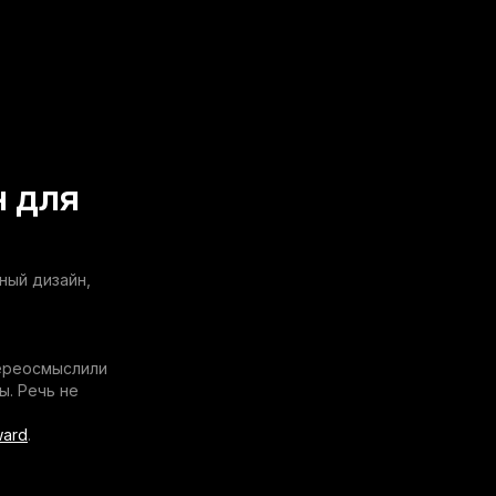
н для
ный дизайн,
переосмыслили
ы. Речь не
ward
.