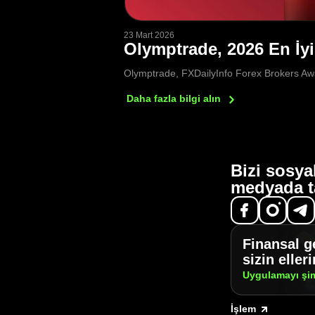
23 Mart 2026
Olymptrade, 2026 En İy
Olymptrade, FXDailyInfo Forex Brokers Awar
Daha fazla bilgi
alın
Bizi sosya
medyada t
Finansal g
sizin eller
Uygulamayı şi
İşlem