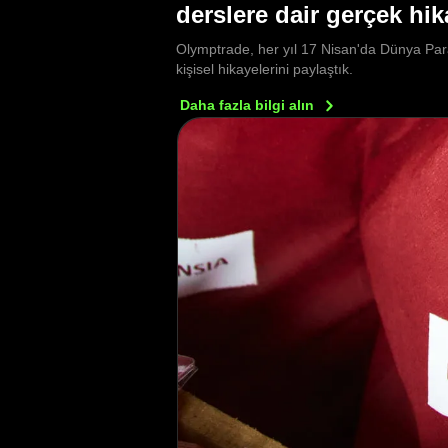
derslere dair gerçek hik
Olymptrade, her yıl 17 Nisan'da Dünya Para 
kişisel hikayelerini paylaştık.
Daha fazla bilgi
alın