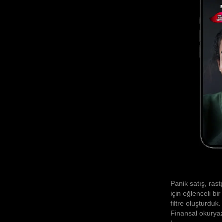
Panik satış, ras
için eğlenceli bi
filtre oluşturduk.
Finansal okuryaza