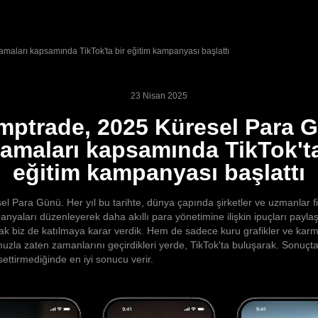
maları kapsamında TikTok'ta bir eğitim kampanyası başlattı
23 Nisan 2025
mptrade, 2025 Küresel Para 
lamaları kapsamında TikTok'ta
eğitim kampanyası başlattı
el Para Günü. Her yıl bu tarihte, dünya çapında şirketler ve uzmanlar f
anyaları düzenleyerek daha akıllı para yönetimine ilişkin ipuçları paylaş
k biz de katılmaya karar verdik. Hem de sadece kuru grafikler ve karm
muzla zaten zamanlarını geçirdikleri yerde, TikTok'ta buluşarak. Sonuçta
settirmediğinde en iyi sonucu verir.