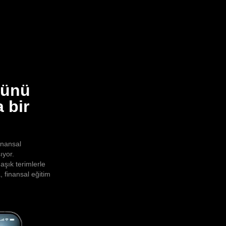
Günü
 bir
inansal
ıyor.
aşık terimlerle
, finansal eğitim