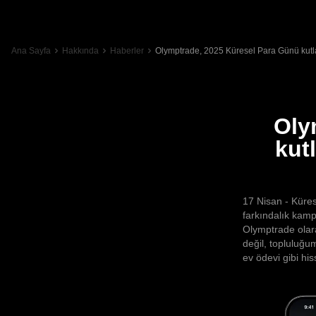
Ana Sayfa
Hakkında
Haberler
Olymptrade, 2025 Küresel Para Günü kutla
Oly
kut
17 Nisan - Küres
farkındalık kamp
Olymptrade olara
değil, topluluğu
ev ödevi gibi his