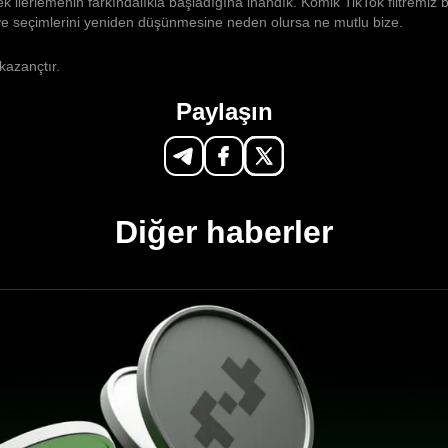
 ilerlemenin farkındalıkla başladığına inandık. Komik TikTok filtremiz bi
e seçimlerini yeniden düşünmesine neden olursa ne mutlu bize.
 kazançtır.
Paylaşın
Diğer haberler