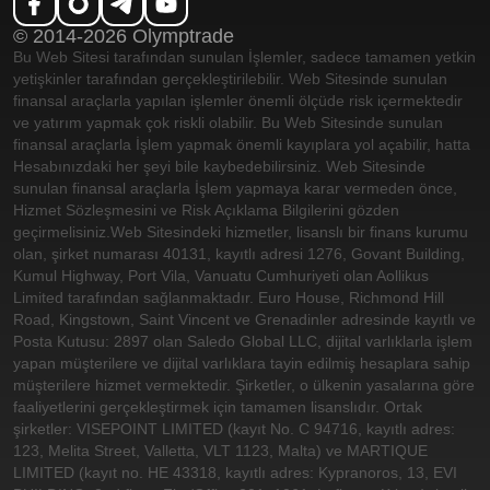
© 2014-2026 Olymptrade
Bu Web Sitesi tarafından sunulan İşlemler, sadece tamamen yetkin
yetişkinler tarafından gerçekleştirilebilir. Web Sitesinde sunulan
finansal araçlarla yapılan işlemler önemli ölçüde risk içermektedir
ve yatırım yapmak çok riskli olabilir. Bu Web Sitesinde sunulan
finansal araçlarla İşlem yapmak önemli kayıplara yol açabilir, hatta
Hesabınızdaki her şeyi bile kaybedebilirsiniz. Web Sitesinde
sunulan finansal araçlarla İşlem yapmaya karar vermeden önce,
Hizmet Sözleşmesini ve Risk Açıklama Bilgilerini gözden
geçirmelisiniz.
Web Sitesindeki hizmetler, lisanslı bir finans kurumu
olan, şirket numarası 40131, kayıtlı adresi 1276, Govant Building,
Kumul Highway, Port Vila, Vanuatu Cumhuriyeti olan Aollikus
Limited tarafından sağlanmaktadır. Euro House, Richmond Hill
Road, Kingstown, Saint Vincent ve Grenadinler adresinde kayıtlı ve
Posta Kutusu: 2897 olan Saledo Global LLC, dijital varlıklarla işlem
yapan müşterilere ve dijital varlıklara tayin edilmiş hesaplara sahip
müşterilere hizmet vermektedir. Şirketler, o ülkenin yasalarına göre
faaliyetlerini gerçekleştirmek için tamamen lisanslıdır. Ortak
şirketler: VISEPOINT LIMITED (kayıt No. C 94716, kayıtlı adres:
123, Melita Street, Valletta, VLT 1123, Malta) ve MARTIQUE
LIMITED (kayıt no. HE 43318, kayıtlı adres: Kypranoros, 13, EVI